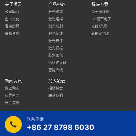
关于凌云
产品中心
解决方案
公司简介
激光锡焊
AI高速线缆
企业文化
激光熔焊
3C精密电子
发展历程
激光切割
光纤/光缆
荣誉资质
激光剥线
新能源电池
激光去漆
激光打标
胶水固化
钙钛矿设备
智能产线
新闻资讯
加入凌云
企业动态
招贤纳士
业界新闻
联系我们
展会信息
联系电话
+86 27 8798 6030