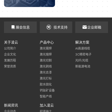
展会信息
技术支持
企业邮箱
关于凌云
产品中心
解决方案
公司简介
激光锡焊
AI高速线缆
企业文化
激光熔焊
3C精密电子
发展历程
激光切割
光纤/光缆
荣誉资质
激光剥线
新能源电池
激光去漆
激光打标
胶水固化
钙钛矿设备
智能产线
新闻资讯
加入凌云
企业动态
招贤纳士