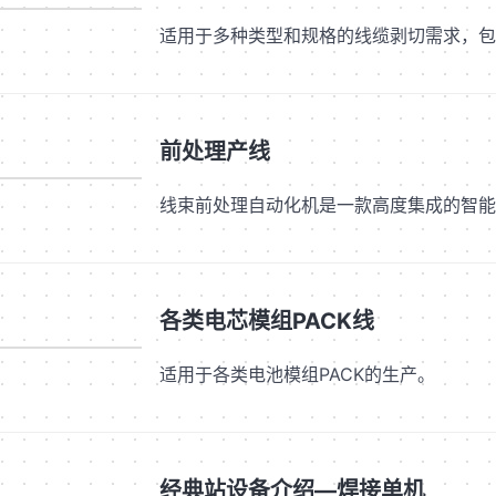
适用于多种类型和规格的线缆剥切需求，包
前处理产线
线束前处理自动化机是一款高度集成的智能
各类电芯模组PACK线
适用于各类电池模组PACK的生产。
经典站设备介绍—焊接单机