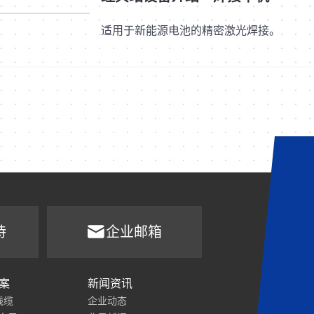
适用于新能源电池的精密激光焊接。
持
企业邮箱
案
新闻资讯
线缆
企业动态