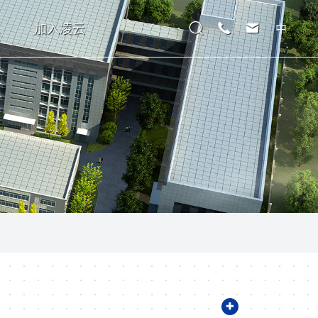
加入凌云
中
+