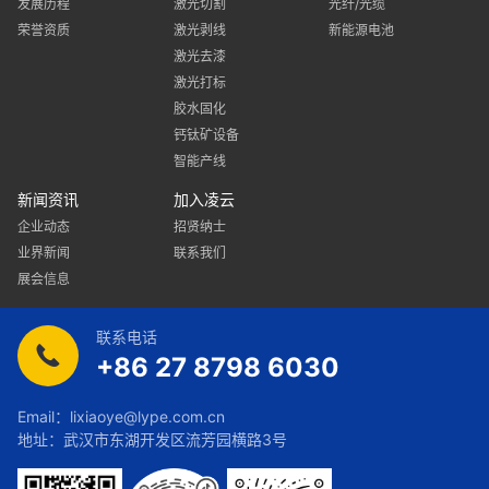
发展历程
激光切割
光纤/光缆
荣誉资质
激光剥线
新能源电池
激光去漆
激光打标
胶水固化
钙钛矿设备
智能产线
新闻资讯
加入凌云
企业动态
招贤纳士
业界新闻
联系我们
展会信息
联系电话
+86 27 8798 6030
Email：
lixiaoye@lype.com.cn
地址：武汉市东湖开发区流芳园横路3号